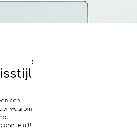
sstijl
van een 
 Maar waarom 
het 
aan je uit!