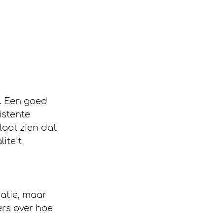
p. Een goed 
stente 
aat zien dat 
iteit 
atie, maar 
ers over hoe 