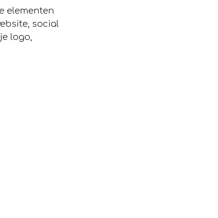
le elementen 
bsite, social 
e logo, 