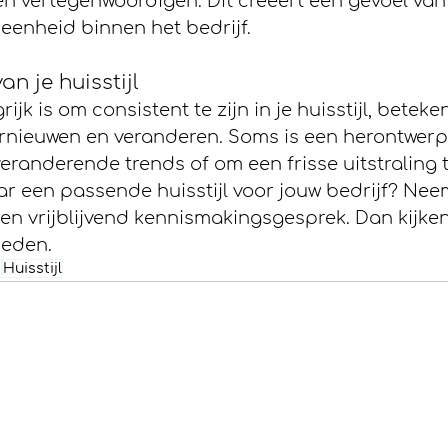
n vertegenwoordigen. Dit creëert een gevoel van
eenheid binnen het bedrijf.
n je huisstijl
jk is om consistent te zijn in je huisstijl, beteken
vernieuwen en veranderen. Soms is een herontwerp
veranderende trends of om een frisse uitstraling t
aar een passende huisstijl voor jouw bedrijf? Nee
en vrijblijvend kennismakingsgesprek. Dan kijke
heden.
e
Huisstijl