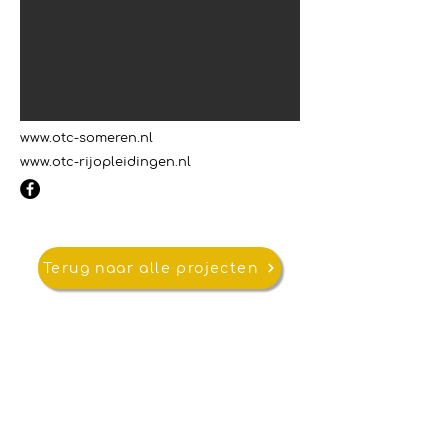
www.otc-someren.nl
www.otc-rijopleidingen.nl
Terug naar alle projecten
van Tilburg
Support
Over ons
Contact
Veelgestelde vragen
Voorwaarden